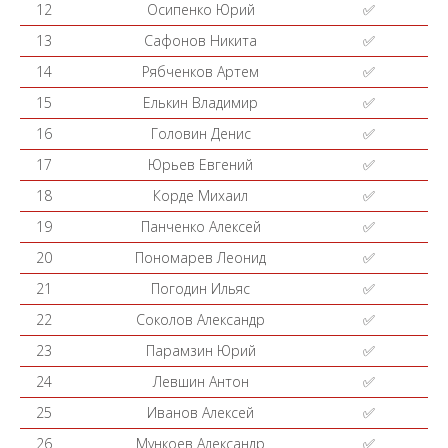
12
Осипенко Юрий
✅
13
Сафонов Никита
✅
14
Рябченков Артем
✅
15
Елькин Владимир
✅
16
Головин Денис
✅
17
Юрьев Евгений
✅
18
Корде Михаил
✅
19
Панченко Алексей
✅
20
Пономарев Леонид
✅
21
Погодин Ильяс
✅
22
Соколов Александр
✅
23
Парамзин Юрий
✅
24
Левшин Антон
✅
25
Иванов Алексей
✅
26
Мункоев Александр
✅