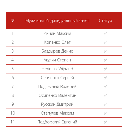
№
Мужчины. Индивидуальный зачёт
Статус
1
Инчин Максим
✅
2
Копенко Олег
✅
3
Баздырев Денис
✅
4
Акулич Степан
✅
5
Herinckx Wijnand
✅
6
Сенченко Сергей
✅
7
Подлесный Валерий
✅
8
Осипенко Валентин
✅
9
Русскин Дмитрий
✅
10
Степулев Максим
✅
11
Подборский Евгений
✅