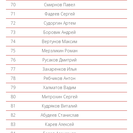
70
Смирнов Павел
71
Фадеев Сергей
72
Судоргин Артем
73
Боровик Андрей
74
Вертунов Максим
75
Мерзликин Роман
76
Русаков Дмитрий
77
Захаренков Илья
78
Рябчиков Антон
79
Халматов Вадим
80
Митрохин Сергей
81
Кудряков Виталий
82
Абудеев Станислав
83
Карев Алексей