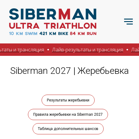
ы и трансляция
Лайв-результаты и трансляция
Лайв-ре
Siberman 2027 | Жеребьевка
Результаты жеребьевки
Правила жеребьевки на Siberman 2027
Таблица дополнительных шансов