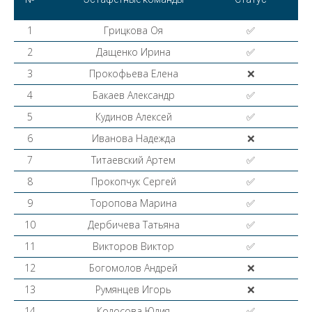
1
Грицкова Оя
✅
2
Дащенко Ирина
✅
3
Прокофьева Елена
❌
4
Бакаев Александр
✅
5
Кудинов Алексей
✅
6
Иванова Надежда
❌
7
Титаевский Артем
✅
8
Прокопчук Сергей
✅
9
Торопова Марина
✅
10
Дербичева Татьяна
✅
11
Викторов Виктор
✅
12
Богомолов Андрей
❌
13
Румянцев Игорь
❌
14
Колосова Юлия
✅