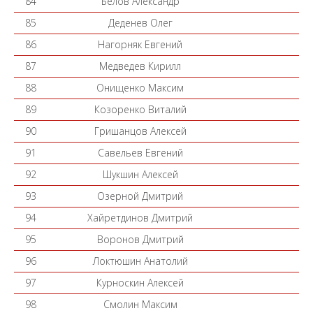
84
Белов Александр
85
Деденев Олег
86
Нагорняк Евгений
87
Медведев Кирилл
88
Онищенко Максим
89
Козоренко Виталий
90
Гришанцов Алексей
91
Савельев Евгений
92
Шукшин Алексей
93
Озерной Дмитрий
94
Хайретдинов Дмитрий
95
Воронов Дмитрий
96
Локтюшин Анатолий
97
Курноскин Алексей
98
Смолин Максим