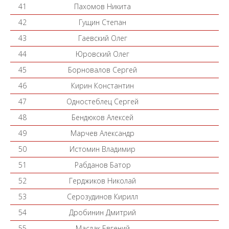
41
Пахомов Никита
42
Гущин Степан
43
Гаевский Олег
44
Юровский Олег
45
Борновалов Сергей
46
Кирин Константин
47
Одностеблец Сергей
48
Бендюков Алексей
49
Марчев Александр
50
Истомин Владимир
51
Рабданов Батор
52
Герджиков Николай
53
Серозудинов Кирилл
54
Дробинин Дмитрий
55
Маслак Евгений